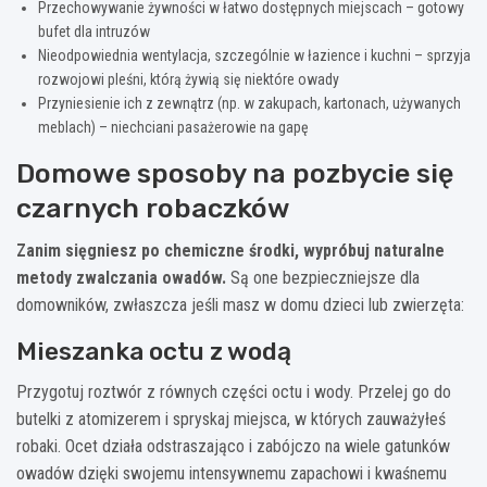
Przechowywanie żywności w łatwo dostępnych miejscach – gotowy
bufet dla intruzów
Nieodpowiednia wentylacja, szczególnie w łazience i kuchni – sprzyja
rozwojowi pleśni, którą żywią się niektóre owady
Przyniesienie ich z zewnątrz (np. w zakupach, kartonach, używanych
meblach) – niechciani pasażerowie na gapę
Domowe sposoby na pozbycie się
czarnych robaczków
Zanim sięgniesz po chemiczne środki, wypróbuj naturalne
metody zwalczania owadów.
Są one bezpieczniejsze dla
domowników, zwłaszcza jeśli masz w domu dzieci lub zwierzęta:
Mieszanka octu z wodą
Przygotuj roztwór z równych części octu i wody. Przelej go do
butelki z atomizerem i spryskaj miejsca, w których zauważyłeś
robaki. Ocet działa odstraszająco i zabójczo na wiele gatunków
owadów dzięki swojemu intensywnemu zapachowi i kwaśnemu