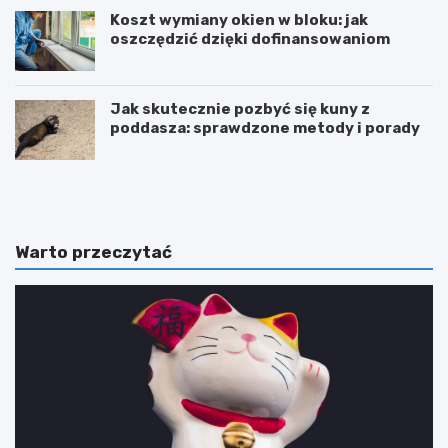
Koszt wymiany okien w bloku: jak
oszczędzić dzięki dofinansowaniom
Jak skutecznie pozbyć się kuny z
poddasza: sprawdzone metody i porady
J
M
a
n
k
i
p
e
r
j
Warto przeczytać
z
z
y
n
s
a
p
n
i
y
e
ś
s
w
z
i
y
a
ć
t
t
A