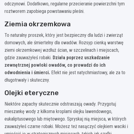
odczynowi. Dodatkowo, regularne przecieranie powierzchni tym
roztworem zapobiega powstawaniu pleśni.
Ziemia okrzemkowa
To naturalny proszek, który jest bezpieczny dla ludzi i zwierząt
domowych, ale śmiertelny dla owadów. Rozsyp cienką warstwę
ziemi okrzemkowej wzdłuż ścian, w szczelinach i miejscach,
gdzie zauważyłeś robaki.
Działa poprzez uszkadzanie
zewnętrznej powłoki owadów, co prowadzi do ich
odwodnienia i śmierci.
Efekt nie jest natychmiastowy, ale za to
długotrwały i skuteczny.
Olejki eteryczne
Niektóre zapachy skutecznie odstraszają owady. Przygotuj
mieszankę wody z kilkoma kroplami olejku lawendowego,
eukaliptusowego lub miętowego. Spryskaj nią miejsca, w których
zauważyłeś czarne robaki. Możesz też nasączyć olejkiem waciki i
umieścić je w strategicznych miejscach, takich jak szafki