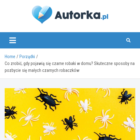
Skip
to
content
www.autorka.pl
Home
Porządki
Co zrobić, gdy pojawią się czarne robaki w domu? Skuteczne sposoby na
pozbycie się małych czarnych robaczków