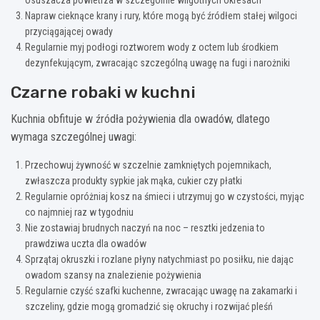
Napraw cieknące krany i rury, które mogą być źródłem stałej wilgoci
przyciągającej owady
Regularnie myj podłogi roztworem wody z octem lub środkiem
dezynfekującym, zwracając szczególną uwagę na fugi i narożniki
Czarne robaki w kuchni
Kuchnia obfituje w źródła pożywienia dla owadów, dlatego
wymaga szczególnej uwagi:
Przechowuj żywność w szczelnie zamkniętych pojemnikach,
zwłaszcza produkty sypkie jak mąka, cukier czy płatki
Regularnie opróżniaj kosz na śmieci i utrzymuj go w czystości, myjąc
co najmniej raz w tygodniu
Nie zostawiaj brudnych naczyń na noc – resztki jedzenia to
prawdziwa uczta dla owadów
Sprzątaj okruszki i rozlane płyny natychmiast po posiłku, nie dając
owadom szansy na znalezienie pożywienia
Regularnie czyść szafki kuchenne, zwracając uwagę na zakamarki i
szczeliny, gdzie mogą gromadzić się okruchy i rozwijać pleśń