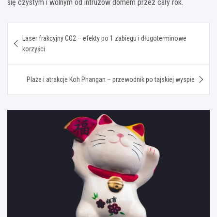
się czystym i wolnym od intruzów domem przez cały rok.
Nawigacja
Laser frakcyjny CO2 – efekty po 1 zabiegu i długoterminowe
wpisu
korzyści
Plaże i atrakcje Koh Phangan – przewodnik po tajskiej wyspie