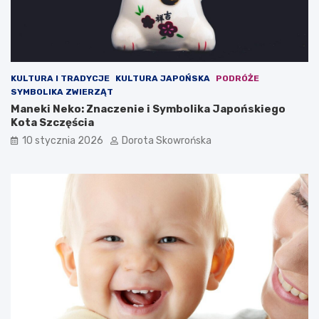
e
n
m
d
p
r
o
z
c
e
z
j
KULTURA I TRADYCJE
KULTURA JAPOŃSKA
PODRÓŻE
y
a
SYMBOLIKA ZWIERZĄT
t
S
Maneki Neko: Znaczenie i Symbolika Japońskiego
a
a
Kota Szczęścia
n
p
10 stycznia 2026
Dorota Skowrońska
i
k
a
o
?
w
S
s
e
k
k
i
r
e
e
g
t
o
y
–
s
c
z
o
y
w