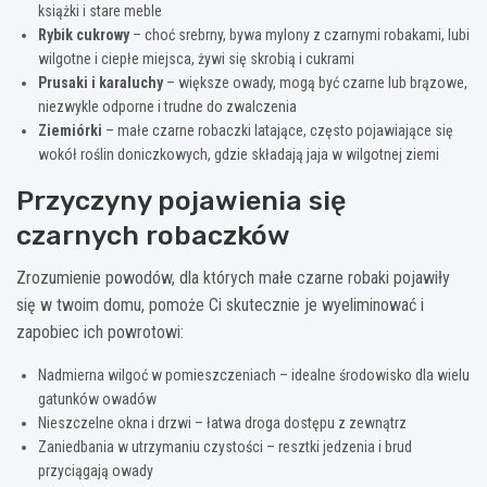
książki i stare meble
Rybik cukrowy
– choć srebrny, bywa mylony z czarnymi robakami, lubi
wilgotne i ciepłe miejsca, żywi się skrobią i cukrami
Prusaki i karaluchy
– większe owady, mogą być czarne lub brązowe,
niezwykle odporne i trudne do zwalczenia
Ziemiórki
– małe czarne robaczki latające, często pojawiające się
wokół roślin doniczkowych, gdzie składają jaja w wilgotnej ziemi
Przyczyny pojawienia się
czarnych robaczków
Zrozumienie powodów, dla których małe czarne robaki pojawiły
się w twoim domu, pomoże Ci skutecznie je wyeliminować i
zapobiec ich powrotowi:
Nadmierna wilgoć w pomieszczeniach – idealne środowisko dla wielu
gatunków owadów
Nieszczelne okna i drzwi – łatwa droga dostępu z zewnątrz
Zaniedbania w utrzymaniu czystości – resztki jedzenia i brud
przyciągają owady