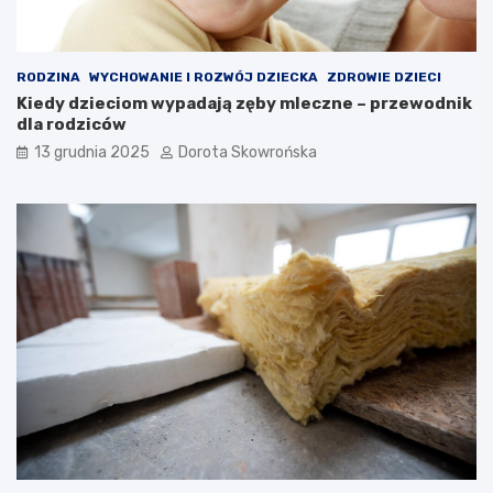
b
a
k
r
i
t
e
o
RODZINA
WYCHOWANIE I ROZWÓJ DZIECKA
ZDROWIE DZIECI
g
w
Kiedy dzieciom wypadają zęby mleczne – przewodnik
o
i
dla rodziców
c
e
z
d
13 grudnia 2025
Dorota Skowrońska
y
z
t
i
a
e
n
ć
i
?
a