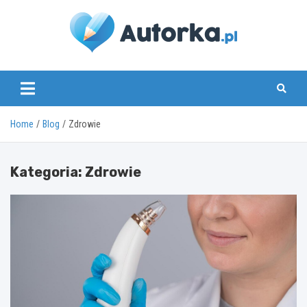
Skip
to
content
www.autorka.pl
Home
Blog
Zdrowie
Kategoria:
Zdrowie