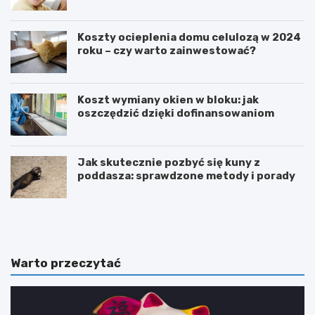
Koszty ocieplenia domu celulozą w 2024
roku – czy warto zainwestować?
Koszt wymiany okien w bloku: jak
oszczędzić dzięki dofinansowaniom
Jak skutecznie pozbyć się kuny z
poddasza: sprawdzone metody i porady
J
M
a
n
k
i
p
e
r
j
Warto przeczytać
z
z
y
n
s
a
p
n