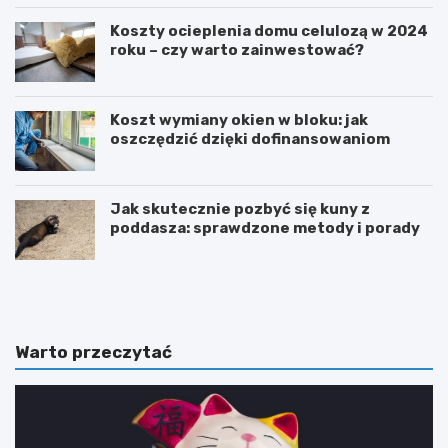
Koszty ocieplenia domu celulozą w 2024
roku – czy warto zainwestować?
Koszt wymiany okien w bloku: jak
oszczędzić dzięki dofinansowaniom
Jak skutecznie pozbyć się kuny z
poddasza: sprawdzone metody i porady
J
M
a
n
k
i
p
e
r
j
Warto przeczytać
z
z
y
n
s
a
p
n
i
y
e
ś