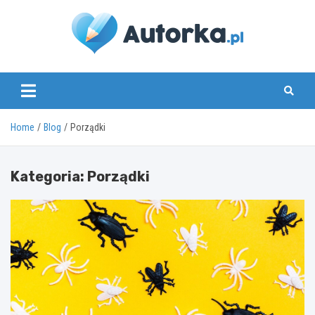
Skip
to
content
www.autorka.pl
Home
Blog
Porządki
Kategoria:
Porządki