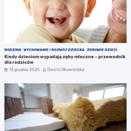
t
o
y
–
s
c
z
o
y
w
b
a
k
r
i
t
e
o
RODZINA
WYCHOWANIE I ROZWÓJ DZIECKA
ZDROWIE DZIECI
g
w
Kiedy dzieciom wypadają zęby mleczne – przewodnik
o
i
dla rodziców
c
e
z
d
13 grudnia 2025
Dorota Skowrońska
y
z
t
i
a
e
n
ć
i
?
a