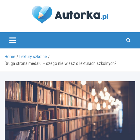
Skip
to
content
www.autorka.pl
Home
Lektury szkolne
Druga strona medalu – czego nie wiesz o lekturach szkolnych?