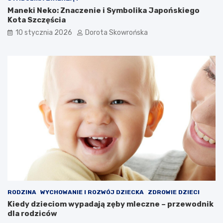
t
S
Maneki Neko: Znaczenie i Symbolika Japońskiego
a
a
Kota Szczęścia
n
p
10 stycznia 2026
Dorota Skowrońska
i
k
a
o
?
w
S
s
e
k
k
i
r
e
e
g
t
o
y
–
s
c
z
o
y
w
b
a
k
r
i
t
e
o
RODZINA
WYCHOWANIE I ROZWÓJ DZIECKA
ZDROWIE DZIECI
g
w
Kiedy dzieciom wypadają zęby mleczne – przewodnik
o
i
dla rodziców
c
e