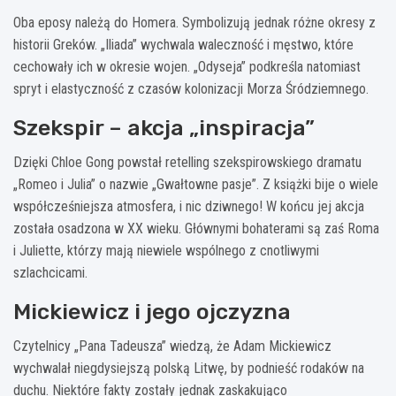
Oba eposy należą do Homera. Symbolizują jednak różne okresy z
historii Greków. „Iliada” wychwala waleczność i męstwo, które
cechowały ich w okresie wojen. „Odyseja” podkreśla natomiast
spryt i elastyczność z czasów kolonizacji Morza Śródziemnego.
Szekspir – akcja „inspiracja”
Dzięki Chloe Gong powstał retelling szekspirowskiego dramatu
„Romeo i Julia” o nazwie „Gwałtowne pasje”. Z książki bije o wiele
współcześniejsza atmosfera, i nic dziwnego! W końcu jej akcja
została osadzona w XX wieku. Głównymi bohaterami są zaś Roma
i Juliette, którzy mają niewiele wspólnego z cnotliwymi
szlachcicami.
Mickiewicz i jego ojczyzna
Czytelnicy „Pana Tadeusza” wiedzą, że Adam Mickiewicz
wychwalał niegdysiejszą polską Litwę, by podnieść rodaków na
duchu. Niektóre fakty zostały jednak zaskakująco