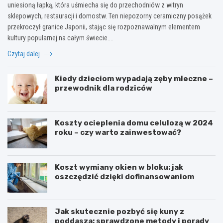
uniesioną łapką, która uśmiecha się do przechodniów z witryn
sklepowych, restauracji i domostw. Ten niepozorny ceramiczny posążek
przekroczył granice Japonii, stając się rozpoznawalnym elementem
kultury popularnej na całym świecie.…
Czytaj dalej
Kiedy dzieciom wypadają zęby mleczne –
przewodnik dla rodziców
Koszty ocieplenia domu celulozą w 2024
roku – czy warto zainwestować?
Koszt wymiany okien w bloku: jak
oszczędzić dzięki dofinansowaniom
Jak skutecznie pozbyć się kuny z
poddasza: sprawdzone metody i porady