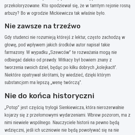
przekoloryzowane. Kto spodziewał się, że w tamtym rejonie rosną
arbuzy? Bo w ogrodzie Mickiewicza tak właśnie było.
Nie zawsze na trzeźwo
Gdy studenci nie rozumieją którejś z lektur, często zachodzą w
głowę, pod wpływem jakich środków autor napisał takie
farmazony. W wypadku „Szewców” te rozważania mogą nie
odbiegać daleko od prawdy. Witkacy był bowiem znany z
tworzenia swoich dzieł, będąc po kilku dobrych „kolejkach”.
Niektóre opatrywał skrótami, by wiedzieć, dzięki którym
substancjom ma lepszą „wenę twórczą”.
Nie do końca historyczni
„Potop” jest częścią trylogii Sienkiewicza, która nierozerwalnie
kojarzy się z przełomowymi wydarzeniami. Wbrew pozorom, ma z
nimi niewiele wspólnego. Nauczyciele historii na pewno będą
wdzięczni, jeśli ich uczniowie nie będą powoływać się na nie