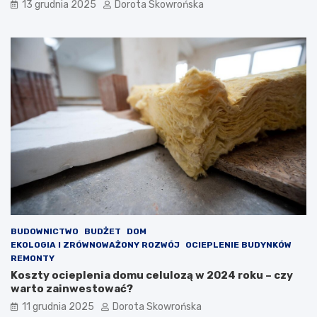
z
d
13 grudnia 2025
Dorota Skowrońska
y
z
t
i
a
e
n
ć
i
?
a
BUDOWNICTWO
BUDŻET
DOM
EKOLOGIA I ZRÓWNOWAŻONY ROZWÓJ
OCIEPLENIE BUDYNKÓW
REMONTY
Koszty ocieplenia domu celulozą w 2024 roku – czy
warto zainwestować?
11 grudnia 2025
Dorota Skowrońska