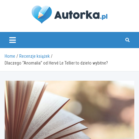
Skip
to
content
www.autorka.pl
Home
Recenzje książek
Dlaczego “Anomalia” od Hervé Le Tellier to dzieło wybitne?