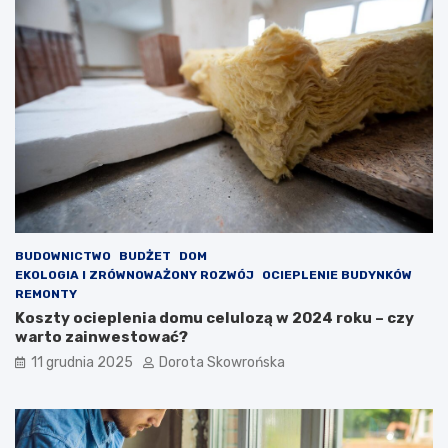
n
ć
i
?
a
BUDOWNICTWO
BUDŻET
DOM
EKOLOGIA I ZRÓWNOWAŻONY ROZWÓJ
OCIEPLENIE BUDYNKÓW
REMONTY
Koszty ocieplenia domu celulozą w 2024 roku – czy
warto zainwestować?
11 grudnia 2025
Dorota Skowrońska