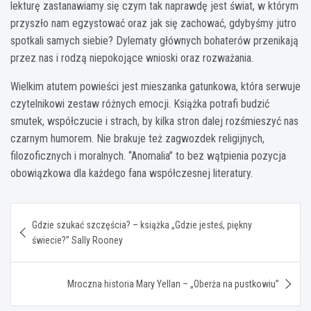
lekturę zastanawiamy się czym tak naprawdę jest świat, w którym
przyszło nam egzystować oraz jak się zachować, gdybyśmy jutro
spotkali samych siebie? Dylematy głównych bohaterów przenikają
przez nas i rodzą niepokojące wnioski oraz rozważania.
Wielkim atutem powieści jest mieszanka gatunkowa, która serwuje
czytelnikowi zestaw różnych emocji. Książka potrafi budzić
smutek, współczucie i strach, by kilka stron dalej rozśmieszyć nas
czarnym humorem. Nie brakuje też zagwozdek religijnych,
filozoficznych i moralnych. “Anomalia” to bez wątpienia pozycja
obowiązkowa dla każdego fana współczesnej literatury.
Nawigacja
Gdzie szukać szczęścia? – książka „Gdzie jesteś, piękny
wpisu
świecie?” Sally Rooney
Mroczna historia Mary Yellan – „Oberża na pustkowiu”