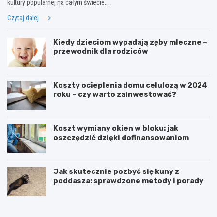
kultury popularnej na całym świecie.…
Czytaj dalej
Kiedy dzieciom wypadają zęby mleczne –
przewodnik dla rodziców
Koszty ocieplenia domu celulozą w 2024
roku – czy warto zainwestować?
Koszt wymiany okien w bloku: jak
oszczędzić dzięki dofinansowaniom
Jak skutecznie pozbyć się kuny z
poddasza: sprawdzone metody i porady
J
M
a
n
k
i