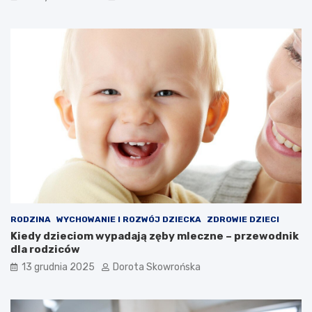
a
o
?
w
S
s
e
k
k
i
r
e
e
g
t
o
y
–
s
c
z
o
y
w
b
a
k
r
i
t
e
o
RODZINA
WYCHOWANIE I ROZWÓJ DZIECKA
ZDROWIE DZIECI
g
w
Kiedy dzieciom wypadają zęby mleczne – przewodnik
o
i
dla rodziców
c
e
z
d
13 grudnia 2025
Dorota Skowrońska
y
z
t
i
a
e