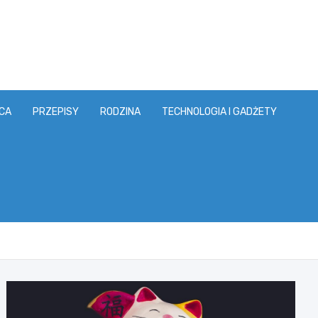
CA
PRZEPISY
RODZINA
TECHNOLOGIA I GADŻETY