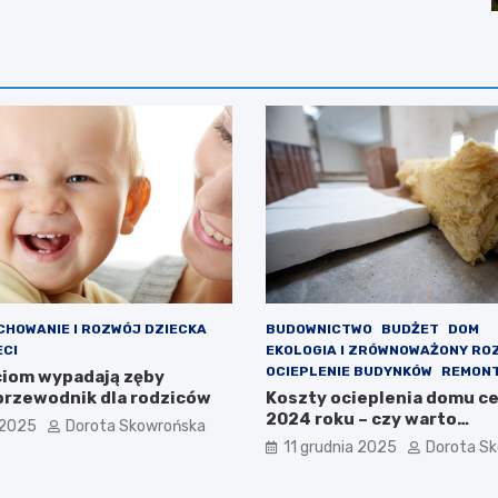
CHOWANIE I ROZWÓJ DZIECKA
BUDOWNICTWO
BUDŻET
DOM
ECI
EKOLOGIA I ZRÓWNOWAŻONY RO
OCIEPLENIE BUDYNKÓW
REMON
ciom wypadają zęby
przewodnik dla rodziców
Koszty ocieplenia domu ce
2024 roku – czy warto
 2025
Dorota Skowrońska
zainwestować?
11 grudnia 2025
Dorota S