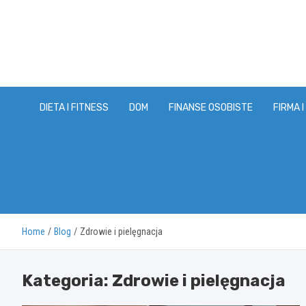
Skip
to
content
DIETA I FITNESS
DOM
FINANSE OSOBISTE
FIRMA I
Home
Blog
Zdrowie i pielęgnacja
Kategoria:
Zdrowie i pielęgnacja