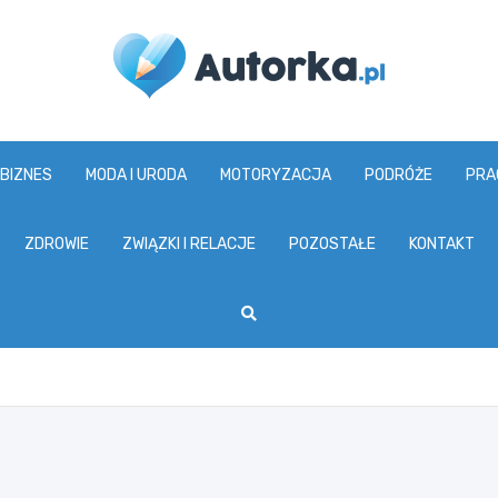
www.autorka.pl
 BIZNES
MODA I URODA
MOTORYZACJA
PODRÓŻE
PRA
ZDROWIE
ZWIĄZKI I RELACJE
POZOSTAŁE
KONTAKT