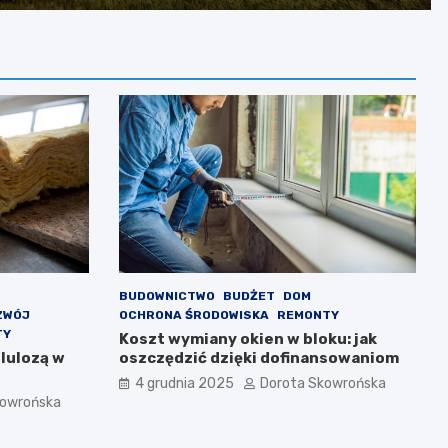
BUDOWNICTWO
BUDŻET
DOM
ZWÓJ
OCHRONA ŚRODOWISKA
REMONTY
TY
Koszt wymiany okien w bloku: jak
lulozą w
oszczędzić dzięki dofinansowaniom
4 grudnia 2025
Dorota Skowrońska
kowrońska