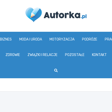
www.autorka.pl
 BIZNES
MODA I URODA
MOTORYZACJA
PODRÓŻE
PRA
ZDROWIE
ZWIĄZKI I RELACJE
POZOSTAŁE
KONTAKT