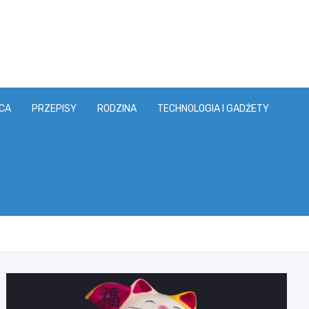
CA
PRZEPISY
RODZINA
TECHNOLOGIA I GADŻETY