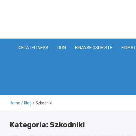
Skip
to
content
DIETA I FITNESS
DOM
FINANSE OSOBISTE
FIRMA I
Home
Blog
Szkodniki
Kategoria:
Szkodniki