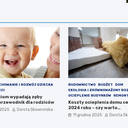
CHOWANIE I ROZWÓJ DZIECKA
BUDOWNICTWO
BUDŻET
DOM
ECI
EKOLOGIA I ZRÓWNOWAŻONY RO
OCIEPLENIE BUDYNKÓW
REMON
ciom wypadają zęby
przewodnik dla rodziców
Koszty ocieplenia domu ce
2024 roku – czy warto
 2025
Dorota Skowrońska
zainwestować?
11 grudnia 2025
Dorota S