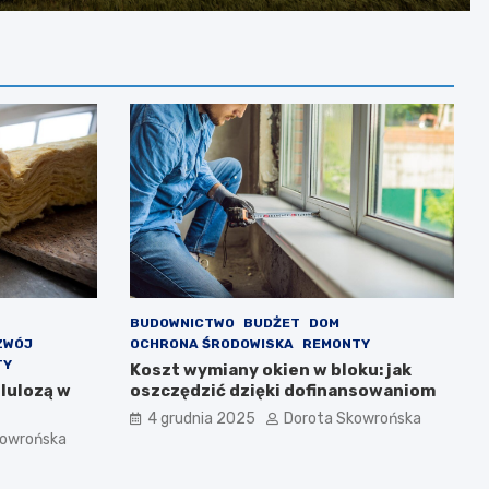
BUDOWNICTWO
BUDŻET
DOM
ZWÓJ
OCHRONA ŚRODOWISKA
REMONTY
TY
Koszt wymiany okien w bloku: jak
lulozą w
oszczędzić dzięki dofinansowaniom
4 grudnia 2025
Dorota Skowrońska
kowrońska